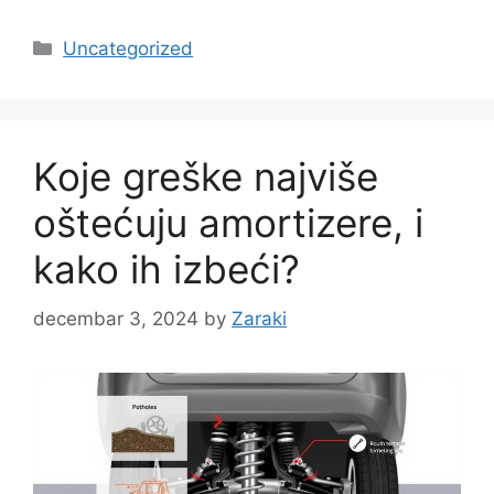
Categories
Uncategorized
Koje greške najviše
oštećuju amortizere, i
kako ih izbeći?
decembar 3, 2024
by
Zaraki