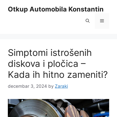
Skip
Otkup Automobila Konstantin
to
content
Menu
Simptomi istrošenih
diskova i pločica –
Kada ih hitno zameniti?
decembar 3, 2024
by
Zaraki