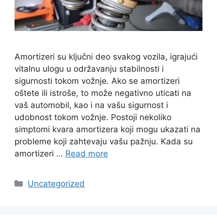
Amortizeri su ključni deo svakog vozila, igrajući
vitalnu ulogu u održavanju stabilnosti i
sigurnosti tokom vožnje. Ako se amortizeri
oštete ili istroše, to može negativno uticati na
vaš automobil, kao i na vašu sigurnost i
udobnost tokom vožnje. Postoji nekoliko
simptomi kvara amortizera koji mogu ukazati na
probleme koji zahtevaju vašu pažnju. Kada su
amortizeri …
Read more
Categories
Uncategorized