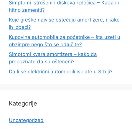
Simptomi istrošenih diskova i pločica – Kada ih
hitno zameniti?
Koje greške najviše oštećuju amortizere, i kako
ih izbeći?
Kupovina automobila za početnike – šta uzeti u
obzir pre nego što se odlučite?
Simptomi kvara amortizera – kako da
prepoznate da su oštećeni?
Da li se električni automobili isplate u Srbiji?
Kategorije
Uncategorized