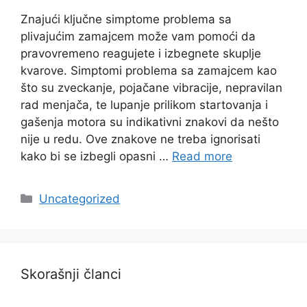
Znajući ključne simptome problema sa
plivajućim zamajcem može vam pomoći da
pravovremeno reagujete i izbegnete skuplje
kvarove. Simptomi problema sa zamajcem kao
što su zveckanje, pojačane vibracije, nepravilan
rad menjača, te lupanje prilikom startovanja i
gašenja motora su indikativni znakovi da nešto
nije u redu. Ove znakove ne treba ignorisati
kako bi se izbegli opasni …
Read more
Categories
Uncategorized
Skorašnji članci