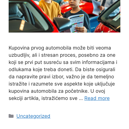
Kupovina prvog automobila može biti veoma
uzbudljiv, ali i stresan proces, posebno za one
koji se prvi put susreću sa svim informacijama i
odlukama koje treba doneti. Da biste osigurali
da napravite pravi izbor, važno je da temeljno
istražite i razumete sve aspekte koje uključuje
kupovina automobila za početnike. U ovoj
sekciji artikla, istražićemo sve …
Read more
Categories
Uncategorized