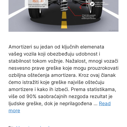
Amortizeri su jedan od ključnih elemenata
vašeg vozila koji obezbeđuju udobnost i
stabilnost tokom vožnje. Nažalost, mnogi vozači
nesvesno prave greške koje mogu prouzrokovati
ozbiljna oštećenja amortizera. Kroz ovaj članak
ćemo istražiti koje greške najviše oštećuju
amortizere i kako ih izbeći. Prema statistikama,
više od 90% saobraćajnih nezgoda rezultat je
ljudske greške, dok je neprilagođena …
Read
more
Categories