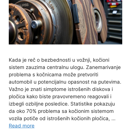
Kada je reč o bezbednosti u vožnji, kočioni
sistem zauzima centralnu ulogu. Zanemarivanje
problema s kočnicama može pretvoriti
automobil u potencijalnu opasnost na putevima.
Važno je znati simptome istrošenih diskova i
pločica kako biste pravovremeno reagovali i
izbegli ozbiljne posledice. Statistike pokazuju
da oko 70% problema sa kočionim sistemom
vozila potiče od istrošenih kočionih pločica, …
Read more