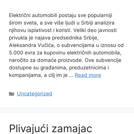
Električni automobili postaju sve popularniji
širom sveta, a sve više ljudi u Srbiji analizira
njihovu isplativost i koristi. Veliki deo javnosti
privukla je najava predsednika Srbije,
Aleksandra Vučića, o subvencijama u iznosu od
5.000 evra za kupovinu električnih automobila,
naročito za domaće proizvode. Ove subvencije
dostupne su građanima, preduzetnicima i
kompanijama, a cilj im je …
Read more
Categories
Uncategorized
Plivajući zamajac