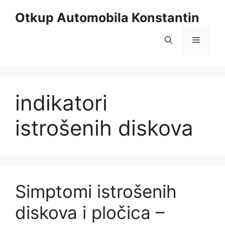
Skip
Otkup Automobila Konstantin
to
content
Menu
indikatori
istrošenih diskova
Simptomi istrošenih
diskova i pločica –