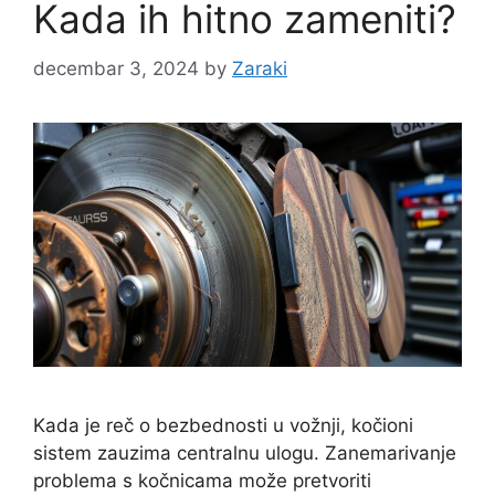
Kada ih hitno zameniti?
decembar 3, 2024
by
Zaraki
Kada je reč o bezbednosti u vožnji, kočioni
sistem zauzima centralnu ulogu. Zanemarivanje
problema s kočnicama može pretvoriti