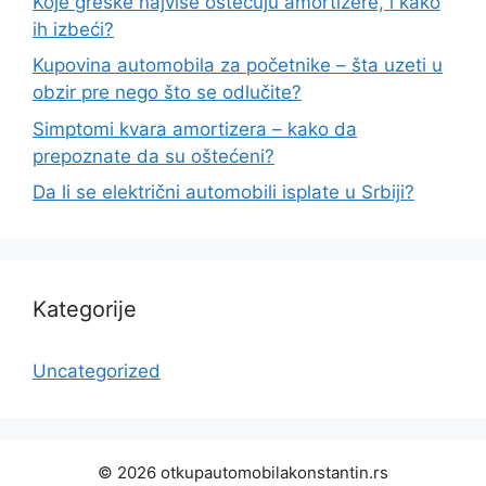
Koje greške najviše oštećuju amortizere, i kako
ih izbeći?
Kupovina automobila za početnike – šta uzeti u
obzir pre nego što se odlučite?
Simptomi kvara amortizera – kako da
prepoznate da su oštećeni?
Da li se električni automobili isplate u Srbiji?
Kategorije
Uncategorized
© 2026 otkupautomobilakonstantin.rs