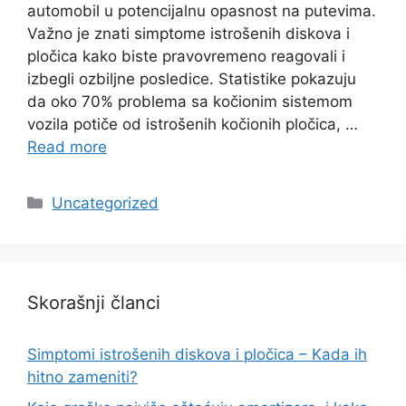
automobil u potencijalnu opasnost na putevima.
Važno je znati simptome istrošenih diskova i
pločica kako biste pravovremeno reagovali i
izbegli ozbiljne posledice. Statistike pokazuju
da oko 70% problema sa kočionim sistemom
vozila potiče od istrošenih kočionih pločica, …
Read more
Categories
Uncategorized
Skorašnji članci
Simptomi istrošenih diskova i pločica – Kada ih
hitno zameniti?